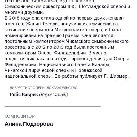
театре Лос-Анджелеса, eighth blackbird, 
Симфоническим оркестром BBC, Шотландской оперой и 
многими другими. 
В 2018 году она стала одной из первых двух женщин 
вместе с Жанин Тесори, получивших комиссию на 
сочинение оперы для Метрополитен-опера, и была 
номинирована на премию Грэмми. Она является 
постоянным композитором Чикагского симфонического 
оркестра, а с 2012 по 2015 год была постоянным 
композитором Оперы Филадельфии. В число 
предстоящих заказов входят произведения для Оперы 
Филадельфии, Национального балета Канады, 
Чикагской лирической оперы и Норвежской 
национальной оперы. Ее работы публикует Г. Ширмер. 
ЛИБРЕТТИСТ ОПЕРЫ "ДОКАЗАТЕЛЬСТВО"
Ройс Ваврек 
(Royce Vavrek)
КОМПОЗИТОР
Алина Подзорова