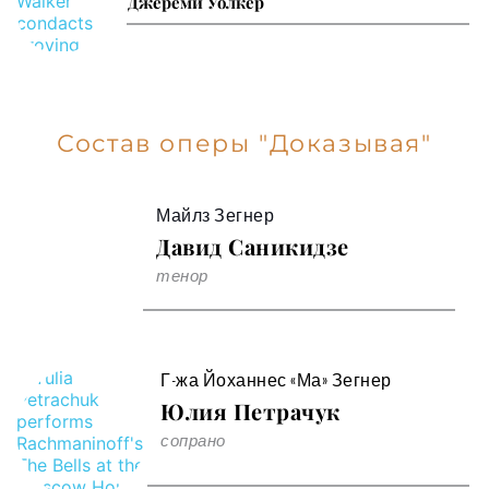
Джереми Уолкер
Состав оперы "Доказывая"
Майлз Зегнер
Давид Саникидзе
тенор 
Г-жа Йоханнес «Ма» Зегнер
Юлия Петрачук
сопрано 