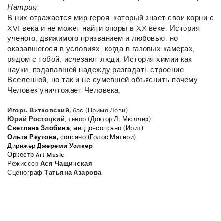
Натрия.
В них отражается мир героя, который знает свои корни с 
XVI века и не может найти опоры в XX веке. История 
ученого, движимого призванием и любовью, но 
оказавшегося в условиях, когда в газовых камерах, 
рядом с тобой, исчезают люди. История химии как 
науки, подававшей надежду разгадать строение 
Вселенной, но так и не сумевшей объяснить почему 
Человек уничтожает Человека.
Игорь Витковский, 
бас (Примо Леви)
Юрий Ростоцкий
,
тенор (
Доктор Л. Мюллер)
Светлана Злобина
, меццо-сопрано (Ирит)
Ольга Реутова,
 сопрано (Голос Матери)
Дирижёр
 Джереми Уолкер
Оркестр 
Art Music
Режиссер 
Ася Чащинская
Сценограф
 Татьяна Азарова 