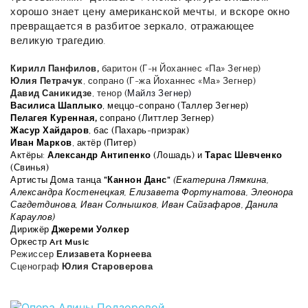
хорошо знает цену американской мечты, и вскоре окно 
превращается в разбитое зеркало, отражающее 
великую трагедию.
Кирилл Панфилов, 
баритон (Г-н Йоханнес «Па» Зегнер)
Юлия Петрачук
, сопрано (Г-жа Йоханнес «Ма» Зегнер) 
Давид Саникидзе
,
тенор (
Майлз Зегнер)
Василиса Шаплыко
, меццо-сопрано (Таллер Зегнер)
Пелагея Куренная,
 сопрано (Литтлер Зегнер)
Жасур Хайдаров
, бас (Пахарь-призрак)
Иван Марков
, актёр (Питер)
Актёры: 
Александр Антипенко 
(Лошадь) и 
Тарас Шевченко 
(Свинья)
Артисты Дома танца 
"Каннон Данс"
(Екатерина Лямкина, 
Александра Костенецкая, Елизавета Фортунатова, Элеонора 
Сагдетдинова, Иван Солнышков, Иван Сайзафаров, Данила 
Караулов) 
Дирижёр
 Джереми Уолкер
Оркестр 
Art Music 
Режиссер 
Елизавета Корнеева
Сценограф
 Юлия Староверова 