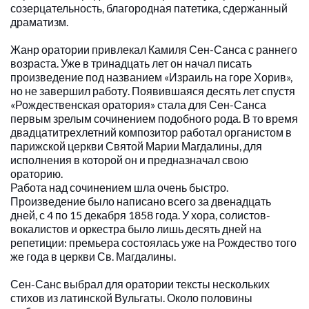
созерцательность, благородная патетика, сдержанный 
драматизм.
Жанр оратории привлекал Камиля Сен-Санса с раннего 
возраста. Уже в тринадцать лет он начал писать 
произведение под названием «Израиль на горе Хорив», 
но не завершил работу. Появившаяся десять лет спустя 
«Рождественская оратория» стала для Сен-Санса 
первым зрелым сочинением подобного рода. В то время 
двадцатитрехлетний композитор работал органистом в 
парижской церкви Святой Марии Магдалины, для 
исполнения в которой он и предназначал свою 
ораторию.
Работа над сочинением шла очень быстро. 
Произведение было написано всего за двенадцать 
дней, с 4 по 15 декабря 1858 года. У хора, солистов-
вокалистов и оркестра было лишь десять дней на 
репетиции: премьера состоялась уже на Рождество того 
же года в церкви Св. Магдалины.
Сен-Санс выбрал для оратории тексты нескольких 
стихов из латинской Вульгаты. Около половины 