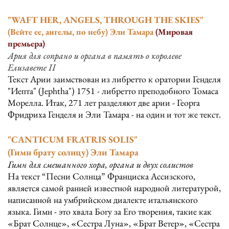
"WAFT HER, ANGELS, THROUGH THE SKIES" 
(Вейте ее, ангелы, по небу) Эли Тамара 
(Мировая 
премьера)
Ария для сопрано и органа в память о королеве 
Елизавете II
Текст Арии заимствован из либретто к оратории Генделя 
"Иепта" (Jephtha") 1751 - либретто преподобного Томаса 
Морелла. Итак, 271 лет разделяют две арии - Георга 
Фридриха Генделя и Эли Тамара - на один и тот же текст.
"CANTICUM FRATRIS SOLIS" 
(Гимн брату солнцу) Эли Тамара 
Гимн для смешанного хора, органа и двух солистов
На текст “Песни Солнца” Франциска Ассизского, 
является самой ранней известной народной литературой, 
написанной на умбрийском диалекте итальянского 
языка. Гимн - это хвала Богу за Его творения, такие как 
«Брат Солнце», «Сестра Луна», «Брат Ветер», «Сестра 