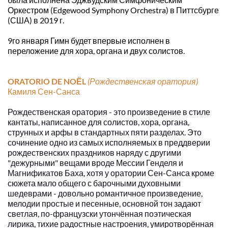
Оркестром (Edgewood Symphony Orchestra) в Питтсбурге 
(США) в 2019 г.
9го января Гимн будет впервые исполнен в 
переложение для хора, органа и двух солистов.
ORATORIO DE NOЁL 
(Рождественская оратория)
Камиля Сен-Санса
Рождественская оратория - это произведение в стиле 
кантаты, написанное для солистов, хора, органа, 
струнных и арфы в стандартных пяти разделах. Это 
сочинение одно из самых исполняемых в преддверии 
рождественских праздников наряду с другими 
"дежурными" вещами вроде Мессии Генделя и 
Магнификатов Баха, хотя у оратории Сен-Санса кроме 
сюжета мало общего с барочными духовными 
шедеврами - довольно романтичное произведение, 
мелодии простые и песенные, основной тон задают 
светлая, по-французски утончённая поэтическая 
лирика, тихие радостные настроения, умиротворённая 