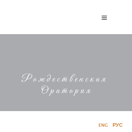
Рождественская 
Оратория
ENG
РУС