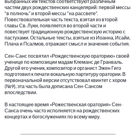
выбранных им текстов соответствуют различным 
частям двух рождественских канцелярий: первой мессы 
“в полночь” и второй мессы “на рассвете”. 
Повествовательная часть текста, взятая из второй 
главы Св. Луки, появляется во второй части и 
повествует традиционную рождественскую историю с 
пастухами. Остальные тексты, взятые из Иоанна, Исайи, 
Плача и Псалмов, отражают смысл и значение события.
Сен-Санс посвятил «Рождественскую ораторию» своей 
ученице по композиции мадам Клеманс де Гранваль. 
Другой его ученик, композитор и органист Эжен Гиго 
подготовил к печати вокальную партитуру оратории. В 
первоначальной версии отсутствовал квинтет с хором 
(№9), эта часть была дописана Сен-Сансом 
впоследствии.
В настоящее время «Рожественская оратория» Сен-
Санса очень часто исполняется на рождественских 
концертах и богослужениях по всему миру.