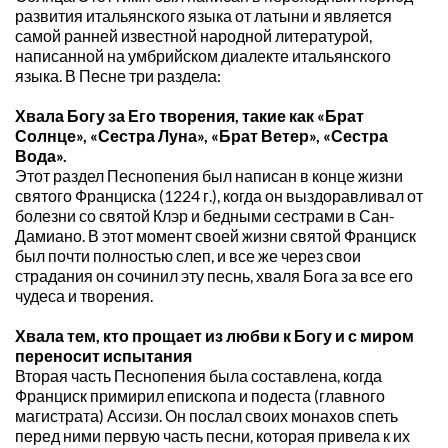
развития итальянского языка от латыни и является 
самой ранней известной народной литературой, 
написанной на умбрийском диалекте итальянского 
языка. В Песне три раздела:
Хвала Богу за Его творения, такие как «Брат 
Солнце», «Сестра Луна», «Брат Ветер», «Сестра 
Вода».
Этот раздел Песнопения был написан в конце жизни 
святого Франциска (1224 г.), когда он выздоравливал от 
болезни со святой Клэр и бедными сестрами в Сан-
Дамиано. В этот момент своей жизни святой Франциск 
был почти полностью слеп, и все же через свои 
страдания он сочинил эту песнь, хваля Бога за все его 
чудеса и творения.
Хвала тем, кто прощает из любви к Богу и с миром 
переносит испытания
Вторая часть Песнопения была составлена, когда 
Франциск примирил епископа и подеста (главного 
магистрата) Ассизи. Он послал своих монахов спеть 
перед ними первую часть песни, которая привела к их 