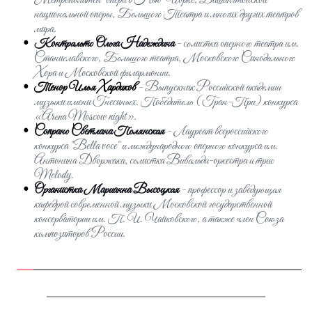
Метрополитен-опера в Нью-Йорке, 
Вашингтонской 
национальной оперы, Большого Театра и многих других театров 
мира.
Контральто Ольга Надеждина
- солистка оперного театра им. 
Станиславского, Большого театра, Московского Синодального 
Хора и Московской филармонии.
Тенор Илья Хардиков
- Выпускник Российской академии 
музыки имени Гнесиных. Победитель (Гран-При) конкурса 
«Arena Moscow night».
Сопрано Светлана Полянская
- 
Лауреат всероссийского 
конкурса "Bella voce" и международного оперного конкурса им. 
Антонина Дворжака, солистка Вивальди-оркестра и трио 
Melody.
Органистка Марианна Высоцкая
- 
профессор и заведующая 
кафедрой современной музыки Московской государственной 
консерватории им. П. И. Чайковского, а также член Союза 
композиторов России.