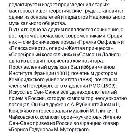
редактирует и издает произведения старых 
мастеров, пишет теоретические труды, становится 
одним из основателей и педагогов Национального 
музыкального общества.
В 70-х гг. одно за другим появляются сочинения, с 
восторгом встречаемые современниками. Среди 
них — симфонические поэмы «Прялка Омфалы» и 
«Пляска смерти», оперы «Желтая принцесса», 
«Серебряный колокольчик» и «Самсон и Далила» — 
одна из вершин творчества композитора.
Прославленный музыкант был избран членом 
Института Франции (1881), почетным доктором 
Кембриджского университета (1893), почетным 
членом Петербургского отделения РМО (1909). 
Искусство Сен-Санса всегда находило теплый 
прием в России, которую композитор неоднократно 
посещал. Он был дружен с А. Рубинштейном и Ц. 
Кюи, живо интересовался музыкой М. Глинки, П. 
Чайковского, композиторов-«кучкистов». Именно 
Сен-Санс привез из России во Францию клавир 
«Бориса Годунова» М. Мусоргского.