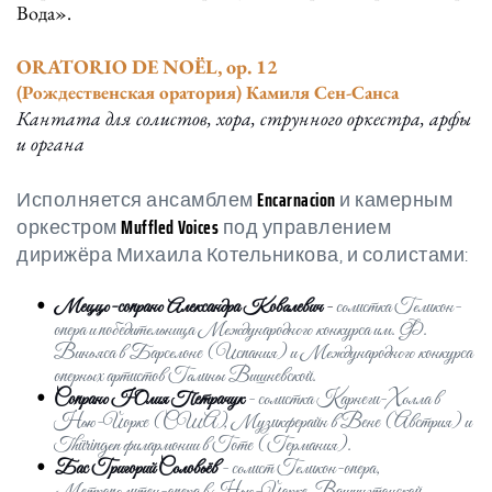
Вода».
ORATORIO DE NOЁL, op. 12
(Рождественская оратория) Камиля Сен-Санса
Кантата для солистов, хора, струнного оркестра, арфы 
и органа
Исполняется ансамблем
Encarnacion
и камерным 
оркестром
Muffled Voices
под управлением 
дирижёра Михаила Котельникова, и солистами:
Меццо-сопрано Александра Ковалевич
 - 
солистка Геликон-
опера и победительница Международного конкурса им. Ф. 
Виньяса в Барселоне (Испания) и Международного конкурса 
оперных артистов Галины Вишневской.
Сопрано Юлия Петрачук 
- солистка Карнеги-Холла в 
Нью-Йорке (США), Музикферайн в Вене (Австрия) и 
Thüringen филармонии в Готе (Германия).
Бас Григорий Соловьёв
- солист Геликон-опера, 