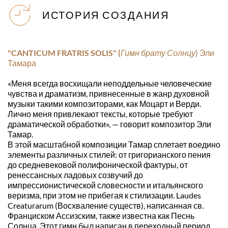
ИСТОРИЯ СОЗДАНИЯ
"CANTICUM FRATRIS SOLIS" (
Гимн брату Солнцу
)
Эли 
Тамара 
«Меня всегда восхищали неподдельные человеческие 
чувства и драматизм, привнесенные в жанр духовной 
музыки такими композиторами, как Моцарт и Верди. 
Лично меня привлекают тексты, которые требуют 
драматической обработки», — говорит композитор Эли 
Тамар. 
В этой масштабной композиции Тамар сплетает воедино 
элементы различных стилей: от григорианского пения 
до средневековой полифонической фактуры, от 
ренессансных ладовых созвучий до 
импрессионистической словесности и итальянского 
веризма, при этом не прибегая к стилизации. Laudes 
Creaturarum (Восхваление существ), написанная св. 
Франциском Ассизским, также известна как Песнь 
Солнца. Этот гимн был написан в переходный период 