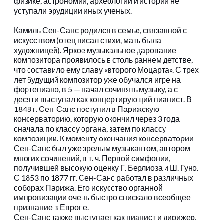
физике, астрономии, археологии и истории не 
уступали эрудиции иных ученых.
Камиль Сен-Санс родился в семье, связанной с 
искусством (отец писал стихи, мать была 
художницей). Яркое музыкальное дарование 
композитора проявилось в столь раннем детстве, 
что составило ему славу «второго Моцарта». С трех 
лет будущий композитор уже обучался игре на 
фортепиано, в 5 — начал сочинять музыку, а с 
десяти выступал как концертирующий пианист. В 
1848 г. Сен-Санс поступил в Парижскую 
консерваторию, которую окончил через 3 года 
сначала по классу органа, затем по классу 
композиции. К моменту окончания консерватории 
Сен-Санс был уже зрелым музыкантом, автором 
многих сочинений, в т. ч. Первой симфонии, 
получившей высокую оценку Г. Берлиоза и Ш. Гуно. 
С 1853 по 1877 гг. Сен-Санс работал в различных 
соборах Парижа. Его искусство органной 
импровизации очень быстро снискало всеобщее 
признание в Европе.
Сен-Санс также выступает как пианист и дирижер, 