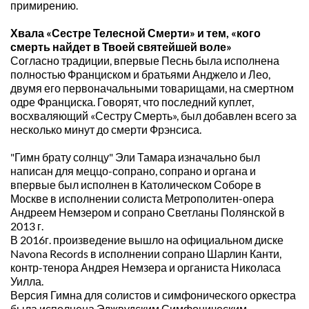
примирению.
Хвала «Сестре Телесной Смерти» и тем, «кого 
смерть найдет в Твоей святейшей воле»
Согласно традиции, впервые Песнь была исполнена 
полностью Франциском и братьями Анджело и Лео, 
двумя его первоначальными товарищами, на смертном 
одре Франциска. Говорят, что последний куплет, 
восхваляющий «Сестру Смерть», был добавлен всего за 
несколько минут до смерти Фрэнсиса.
"Гимн брату солнцу" Эли Тамара изначально был 
написан для меццо-сопрано, сопрано и органа и 
впервые был исполнен
 в Католическом Соборе в 
Москве в исполнении солиста Метрополитен-опера 
Андреем Немзером и сопрано Светланы Полянской в 
2013 г
.
В 2016г. произведение вышло на официальном диске 
Navona Records в исполнении сопрано Шарлин Канти, 
контр-тенора Андрея Немзера и органиста Николаса 
Уилла.
Версия Гимна для солистов и симфонического оркестра 
была исполнена Эджвудским Симфоническим 