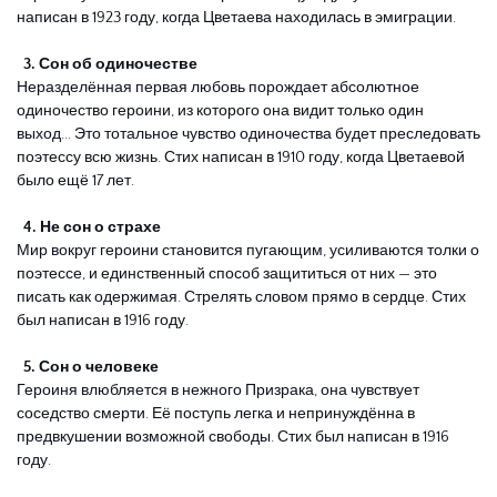
написан в 1923 году, когда Цветаева находилась в эмиграции.
  3. Сон об одиночестве
Неразделённая первая любовь порождает абсолютное 
одиночество героини, из которого она видит только один 
выход... Это тотальное чувство одиночества будет преследовать 
поэтессу всю жизнь. Стих написан в 1910 году, когда Цветаевой 
было ещё 17 лет.
  4. Не сон о страхе
Мир вокруг героини становится пугающим, усиливаются толки о 
поэтессе, и единственный способ защититься от них — это 
писать как одержимая. Стрелять словом прямо в сердце. Стих 
был написан в 1916 году.
  5. Сон о человеке
Героиня влюбляется в нежного Призрака, она чувствует 
соседство смерти. Её поступь легка и непринуждённа в 
предвкушении возможной свободы. Стих был написан в 1916 
году.