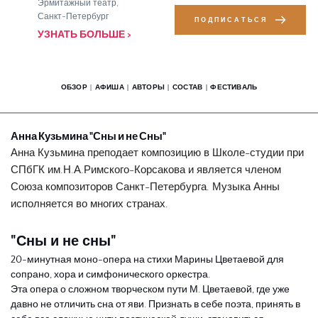
Эрмитажный театр, 
Санкт-Петербург
ПОДПИСАТЬСЯ
УЗНАТЬ БОЛЬШЕ > 
ОБЗОР
  |  
АФИША
| 
АВТОРЫ
|  
СОСТАВ
| 
ФЕСТИВАЛЬ
Анна Кузьмина "Сны и не Сны"
Анна Кузьмина преподает композицию в Школе-студии при 
СПбГК им.Н.А.Римского-Корсакова и является членом 
Союза композиторов Санкт-Петербурга. Музыка Анны 
исполняется во многих странах.
"Сны и не сны"
20-минутная моно-опера на стихи Марины Цветаевой для 
сопрано, хора и симфонического оркестра. 
Эта опера о сложном творческом пути М. Цветаевой, где уже 
давно не отличить сна от яви. Признать в себе поэта, принять в 