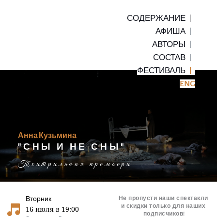
СОДЕРЖАНИЕ 
 |  
АФИША 
| 
АВТОРЫ 
|  
СОСТАВ 
|
ФЕСТИВАЛЬ
|  
ENG
Анна Кузьмина
"СНЫ И НЕ СНЫ"
Театральная премьера
Вторник
Не пропусти наши спектакли 
и скидки только для наших 
16 июля в 19:00
подписчиков!