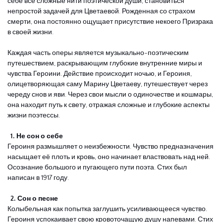
себе все сложные нити поэтической души, становиться 
непростой задачей для Цветаевой. Рожденная со страхом 
смерти, она постоянно ощущает присутствие некоего Призрака 
в своей жизни. 
Каждая часть оперы является музыкально-поэтическим 
путешествием, раскрывающим глубокие внутренние миры и 
чувства Героини. Действие происходит ночью, и Героиня, 
олицетворяющая саму Марину Цветаеву, путешествует через 
череду снов и яви. Через свои мысли о одиночестве и кошмары, 
она находит путь к свету, отражая сложные и глубокие аспекты 
жизни поэтессы.
  1. Не сон о себе
Героиня размышляет о неизбежности. Чувство предназначения 
насыщает её плоть и кровь, оно начинает властвовать над ней. 
Осознание большого и пугающего пути поэта. Стих был 
написан в 1917 году.
  2. Сон о песне
Колыбельная как попытка заглушить усиливающееся чувство. 
Героиня успокаивает свою кровоточащую душу напевами. Стих 