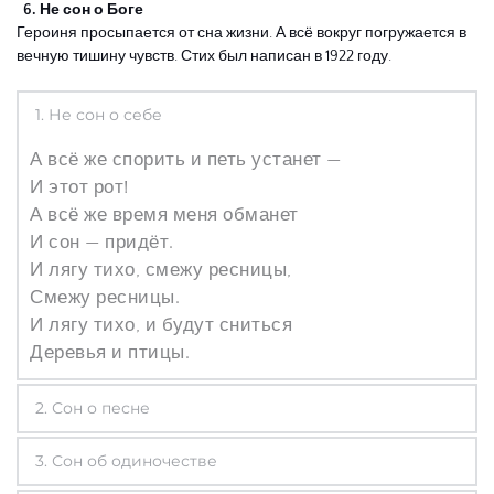
  6. Не сон о Боге
Героиня просыпается от сна жизни. А всё вокруг погружается в 
вечную тишину чувств. Стих был написан в 1922 году.
1. Не сон о себе
А всё же спорить и петь устанет —
И этот рот!
А всё же время меня обманет
И сон — придёт.
И лягу тихо, смежу ресницы,
Смежу ресницы.
И лягу тихо, и будут сниться
Деревья и птицы.
2. Сон о песне
Как по синей по степи,
3. Сон об одиночестве
Да из звёздного ковша,