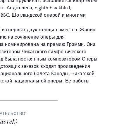
ртом Бруклина», исполняется Квартетом 
-Анджелеса, eighth blackbird, 
BBC, Шотландской оперой и многими 
й из первых двух женщин вместе с Жанин 
ию на сочинение оперы для 
ла номинирована на премию Грэмми. Она 
зитором Чикагского симфонического 
 год была постоянным композитором Оперы 
стоящих заказов входят произведения 
ционального балета Канады, Чикагской 
ской национальной оперы. Ее работы 
ЗАТЕЛЬСТВО"
Vavrek)