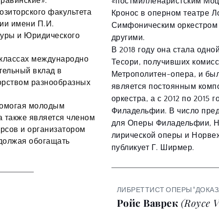
равинские». 
«постмилленаристским Моца
зиторского факультета 
Кронос в оперном театре Лос
и имени П.И. 
Симфоническим оркестром 
туры и Юридического 
другими. 
В 2018 году она стала одно
классах международно 
Тесори, получивших комисс
ельный вклад в 
Метрополитен-опера, и бы
рством разнообразных 
является постоянным компо
оркестра, а с 2012 по 2015
помогая молодым 
Филадельфии. В число пред
а также является членом 
для Оперы Филадельфии, На
сов и организатором 
лирической оперы и Норвеж
должая обогащать 
публикует Г. Ширмер. 
ЛИБРЕТТИСТ ОПЕРЫ "ДОКА
Ройс Ваврек 
(Royce 