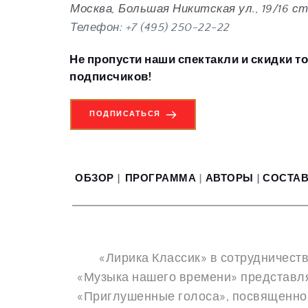
Москва, Большая Никитская ул., 19/16 стр
Телефон: +7
 (495) 250-22-22
Не пропусти наши спектакли и скидки т
подписчиков!
ПОДПИСАТЬСЯ
ОБЗОР
|  
ПРОГРАММА
  | 
АВТОРЫ
| 
СОСТАВ
	«Лирика Классик» в сотрудничестве с издательским домом «Шостаковичи и Стравинские» и проектом современной музыки 
«Музыка нашего времени» представл
«Приглушенные голоса», посвященног