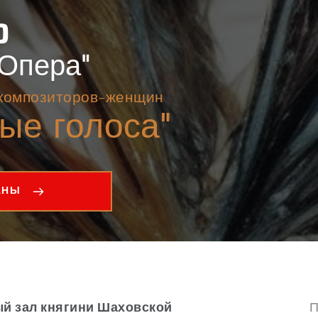
0 
-Опера" 
композиторов-женщин 
ые голоса" 
АНЫ
ый зал княгини Шаховской