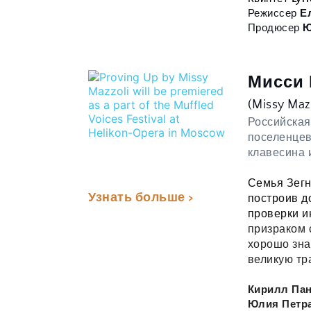
Режиссер 
Е
Продюсер 
Ю
Мисси 
(Missy Mazz
Российская
поселенцев 
клавесина 
Семья Зегн
Узнать больше >
построив д
проверки и
призраком 
хорошо зна
великую тр
Кирилл Пан
Юлия Петр