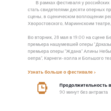
	В рамках фестиваля у российских зрителей будет возможность познакомиться с семью талантливыми композиторами и 
стать свидетелями десяти оперных п
сцены, в сценическом воплощении ре
Хворостовского, Мариинскоим театре,
Во вторник, 28 мая в 19:00 на сцене 
Бе
премьера нашумевшей оперы "Доказыв
премьера оперы "Ждана" Алины Неб
оепра", Карнеги-холла и Большого те
Узнать больше о фестивале > 
Продолжительность в
90 минут без антракта