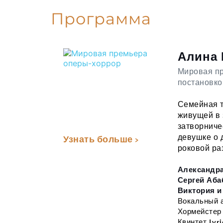
Программа
Алина 
Мировая пр
постановко
Семейная т
живущей в 
затворниче
девушке о 
Узнать больше >
роковой ра
Александра
Сергей Аба
Виктория и
Вокальный 
Хормейстер
Квинтет 
Lyri