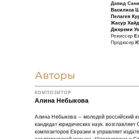
Давид Сан
Василиса 
Пелагея Ку
Жасур Хай
Джереми Уо
Режиссер 
Е
Продюсер 
Ю
Авторы
КОМПОЗИТОР
Алина Небыкова
Алина Небыкова — молодой российский ко
кандидат юридических наук, возглавляет 
композиторов Евразии и управляет издат