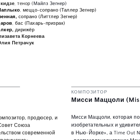
икидзе
,
тенор (
Майлз Зегнер)
Шаплыко
, меццо-сопрано (Таллер Зегнер)
ренная,
 сопрано (Литтлер Зегнер)
даров
, бас (Пахарь-призрак)
лкер,
 дирижёр
лизавета Корнеева
лия Петрачук 
КОМПОЗИТОР
Мисси Маццоли (Miss
Мисси Маццоли, которая по 
мпозитор, продюсер, и 
изобретательных и удивите
Совет Союза 
ельством современной 
в Нью-Йорке», а Time Out N