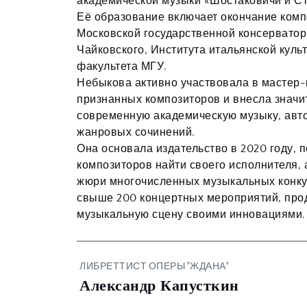
академической музыки «Шостаковичи и Ст
Её образование включает окончание компо
Московской государственной консерватори
Чайковского, Института итальянской куль
факультета МГУ. 
Небыкова активно участвовала в мастер-
признанных композиторов и внесла значит
современную академическую музыку, авто
жанровых сочинений. 
Она основала издательство в 2020 году, 
композиторов найти своего исполнителя, 
жюри многочисленных музыкальных конкур
свыше 200 концертных мероприятий, про
музыкальную сцену своими инновациями.
ЛИБРЕТТИСТ ОПЕРЫ "ЖДАНА"
Александр Капусткин