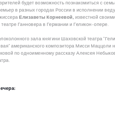
ремьер в разных городах России в исполнении вед
жиссера 
Елизаветы Корнеевой, 
известной своими
 театре Ганновера в Германии и Геликон-опере.
локолонного зала княгини Шаховской театра "Гели
ая" американского композитора Мисси Маццоли на
ыковой
 по 
одноименному рассказу Алексея Небыков
атра.
ечера: