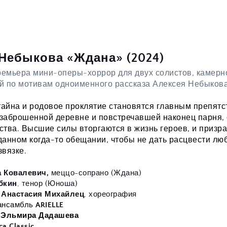
Небыкова «Ждана» (2024)
емьера мини-оперы-хоррор для двух солистов, камерног
й по мотивам одноименного рассказа Алексея Небыкова
айна и родовое проклятие становятся главным препятст
заброшенной деревне и повстречавшей наконец парня, с
ства. Высшие силы вторгаются в жизнь героев, и призр
данном когда-то обещании, чтобы не дать расцвести любв
звязке.
 Ковалевич, 
меццо-сопрано (Ждана)
бкин
, тенор (Юноша) 
 Анастасия Михайлец
,
хореография 
ансамбль 
ARIELLE
 
Эльмира Дадашева
ca Classic 