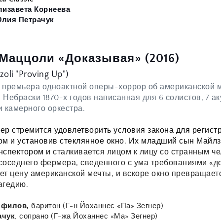
лизавета Корнеева
лия Петрачук 
Маццоли «Доказывая» (2016)
oli "Proving Up")
 премьера одноактной оперы-хоррор об американской ме
Небраски 1870-х годов написанная для 6 солистов, 7 аку
и камерного оркестра.
ер стремится удовлетворить условия закона для регистра
ом и установив стеклянное окно. Их младший сын Майлз 
нспектором и 
сталкивается лицом к лицу со странным че
соседнего фермера, сведенного с ума требованиями «до
ет цену американской мечты, и вскоре окно превращаетс
агедию.
филов, 
баритон (Г-н Йоханнес «Па» Зегнер)
ачук
, сопрано (Г-жа Йоханнес «Ма» Зегнер) 