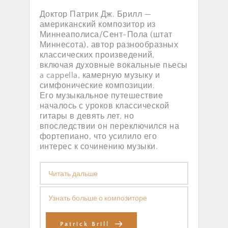
Церковью Реформации в 
Доктор Патрик Дж. Брилл — 
Вашингтоне, округ Колумбия.
американский композитор из 
Миннеаполиса/Сент-Пола (штат 
Помимо сочинения музыки, 
Миннесота), автор разнообразных 
Левитт активно занимается 
классических произведений, 
преподавательской 
включая духовные вокальные пьесы 
деятельностью в Вашингтоне, 
a cappella, камерную музыку и 
округ Колумбия, и продолжает 
симфонические композиции. 
выступать в Европе и США.
Его музыкальное путешествие 
началось с уроков классической 
гитары в девять лет, но 
впоследствии он переключился на 
фортепиано, что усилило его 
интерес к сочинению музыки.
Читать дальше
Доктор Брилл получил степень 
Узнать больше о композиторе
бакалавра музыки в 
Университете Миннесоты (1984), 
степень магистра музыкальной 
Patrick Brill