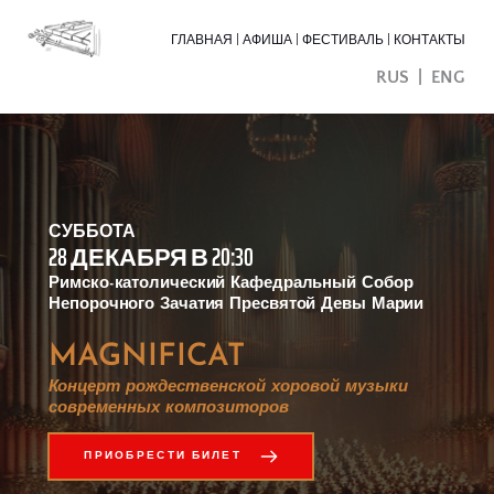
ГЛАВНАЯ
 | 
АФИША |
ФЕСТИВАЛЬ |
КОНТАКТЫ
RUS
  |  
ENG
СУББОТА
28 ДЕКАБРЯ В 20:30 
Римско-католический Кафедральный Собор 
Непорочного Зачатия Пресвятой Девы Марии
MAGNIFICAT
Концерт рождественской хоровой музыки 
современных композиторов
ПРИОБРЕСТИ БИЛЕТ